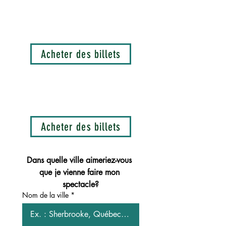
MONTRÉAL - Bordel Comédie Club 2,
13 août 2026, 21h15
Acheter des billets
QUÉBEC - Saint-Jean Comédie Club,
2 avril 2027, 19h00
Acheter des billets
Dans quelle ville aimeriez-vous 
que je vienne faire mon 
spectacle?
Nom de la ville
*