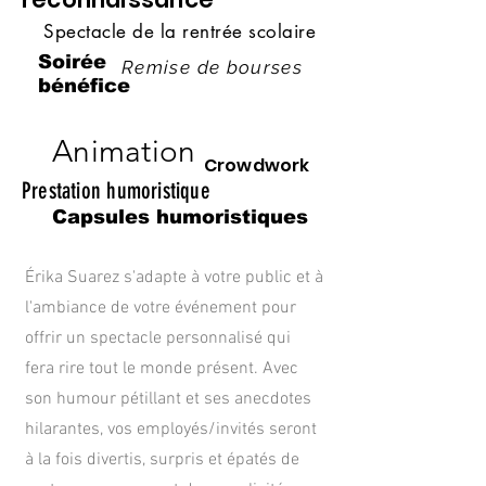
Spectacle de la rentrée scolaire
Soirée
Remise de bourses
bénéfice
Animation
Crowdwork
Prestation humoristique
Capsules humoristiques
Érika Suarez s'adapte à votre public et à
l'ambiance de votre événement pour
offrir un spectacle personnalisé qui
fera rire tout le monde présent. Avec
son humour pétillant et ses anecdotes
hilarantes, vos employés/invités seront
à la fois divertis, surpris et épatés de