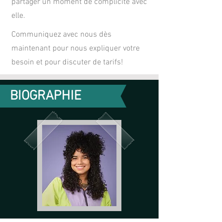
partager un moment de complicité avec
elle.
Communiquez avec nous dès
maintenant pour nous expliquer votre
besoin et pour discuter de tarifs!
BIOGRAPHIE